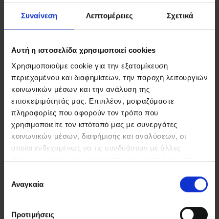
Συναίνεση
Λεπτομέρειες
Σχετικά
Αυτή η ιστοσελίδα χρησιμοποιεί cookies
FIND US
Χρησιμοποιούμε cookie για την εξατομίκευση
CONTACT
περιεχομένου και διαφημίσεων, την παροχή λειτουργιών
κοινωνικών μέσων και την ανάλυση της
επισκεψιμότητάς μας. Επιπλέον, μοιραζόμαστε
πληροφορίες που αφορούν τον τρόπο που
ΣΤΟΙΧΕΙΑ ΕΠΙΚΟΙΝΩΝΙΑΣ
χρησιμοποιείτε τον ιστότοπό μας με συνεργάτες
κοινωνικών μέσων, διαφήμισης και αναλύσεων, οι
Ρέθυμνο, 74 100, Τ.Θ. 21, Κρήτη
οποίοι ενδεχομένως να τις συνδυάσουν με άλλες
Τηλ:
+30 2831306500
πληροφορίες που τους έχετε παραχωρήσει ή τις οποίες
Email:
royalres@aegeanstar.com
έχουν συλλέξει σε σχέση με την από μέρους σας χρήση
Επιλογή
ΜΗ.ΤΕ 1401K015A0120700
των υπηρεσιών τους.
Αναγκαία
συγκατάθεσης
NEWSLETTER
Προτιμήσεις