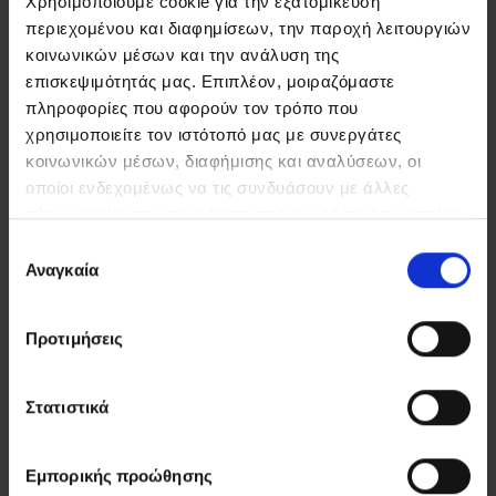
Χρησιμοποιούμε cookie για την εξατομίκευση
περιεχομένου και διαφημίσεων, την παροχή λειτουργιών
κοινωνικών μέσων και την ανάλυση της
επισκεψιμότητάς μας. Επιπλέον, μοιραζόμαστε
πληροφορίες που αφορούν τον τρόπο που
χρησιμοποιείτε τον ιστότοπό μας με συνεργάτες
κοινωνικών μέσων, διαφήμισης και αναλύσεων, οι
οποίοι ενδεχομένως να τις συνδυάσουν με άλλες
πληροφορίες που τους έχετε παραχωρήσει ή τις οποίες
έχουν συλλέξει σε σχέση με την από μέρους σας χρήση
Επιλογή
των υπηρεσιών τους.
Αναγκαία
συγκατάθεσης
Προτιμήσεις
Στατιστικά
Εμπορικής προώθησης