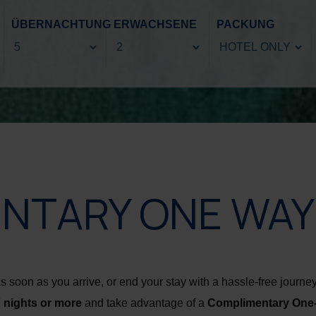
ÜBERNACHTUNG
ERWACHSENE
PACKUNG
NTARY ONE WAY
as soon as you arrive, or end your stay with a hassle-free jour
 nights or more
and take advantage of a
Complimentary One-