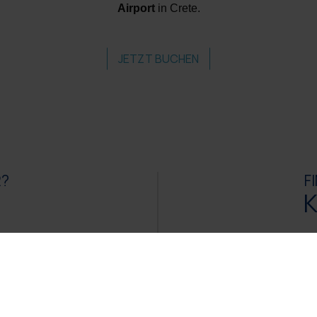
Airport
in Crete.
JETZT BUCHEN
R?
F
KONT
Rethymno, 74 100