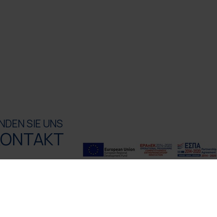
INDEN SIE UNS
KONTAKT
AKTINFORMATION
, 21 P.O.Box Kreta, Griechenland