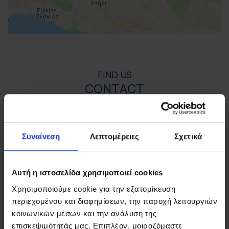
FIND US
CONTACT
Συναίνεση
Λεπτομέρειες
Σχετικά
ΣΤΟΙΧΕΙΑ ΕΠΙΚΟΙΝΩΝΙΑΣ
Ρέθυμνο, 74 100, Τ.Θ. 21, Κρήτη
Αυτή η ιστοσελίδα χρησιμοποιεί cookies
Τηλ:
+30 2831306500
Email:
royalres@aegeanstar.com
Χρησιμοποιούμε cookie για την εξατομίκευση
ΜΗ.ΤΕ 1401K015A0120700
περιεχομένου και διαφημίσεων, την παροχή λειτουργιών
κοινωνικών μέσων και την ανάλυση της
επισκεψιμότητάς μας. Επιπλέον, μοιραζόμαστε