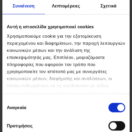
Συναίνεση
Λεπτομέρειες
Σχετικά
Αυτή η ιστοσελίδα χρησιμοποιεί cookies
FIND US
CONTACT
Χρησιμοποιούμε cookie για την εξατομίκευση
περιεχομένου και διαφημίσεων, την παροχή λειτουργιών
κοινωνικών μέσων και την ανάλυση της
επισκεψιμότητάς μας. Επιπλέον, μοιραζόμαστε
πληροφορίες που αφορούν τον τρόπο που
ΣΤΟΙΧΕΙΑ ΕΠΙΚΟΙΝΩΝΙΑΣ
χρησιμοποιείτε τον ιστότοπό μας με συνεργάτες
κοινωνικών μέσων, διαφήμισης και αναλύσεων, οι
Ρέθυμνο, 74 100, Τ.Θ. 21, Κρήτη
οποίοι ενδεχομένως να τις συνδυάσουν με άλλες
Τηλ:
+30 2831306500
πληροφορίες που τους έχετε παραχωρήσει ή τις οποίες
Email:
royalres@aegeanstar.com
έχουν συλλέξει σε σχέση με την από μέρους σας χρήση
ΜΗ.ΤΕ 1401K015A0120700
Επιλογή
των υπηρεσιών τους.
Αναγκαία
συγκατάθεσης
NEWSLETTER
Προτιμήσεις
Εγγραφείτε στο Newsletter μας για να λαμβάνετε