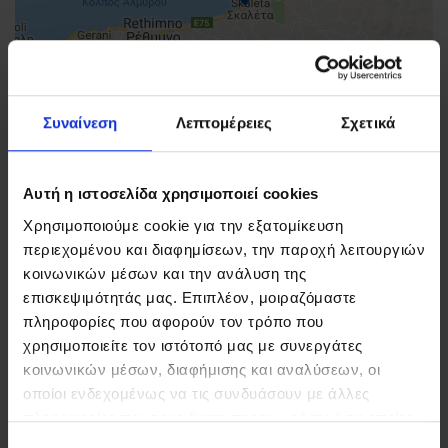
Συναίνεση
Λεπτομέρειες
Σχετικά
Αυτή η ιστοσελίδα χρησιμοποιεί cookies
Χρησιμοποιούμε cookie για την εξατομίκευση
περιεχομένου και διαφημίσεων, την παροχή λειτουργιών
κοινωνικών μέσων και την ανάλυση της
επισκεψιμότητάς μας. Επιπλέον, μοιραζόμαστε
FIND US
πληροφορίες που αφορούν τον τρόπο που
CONTACT
χρησιμοποιείτε τον ιστότοπό μας με συνεργάτες
κοινωνικών μέσων, διαφήμισης και αναλύσεων, οι
οποίοι ενδεχομένως να τις συνδυάσουν με άλλες
πληροφορίες που τους έχετε παραχωρήσει ή τις οποίες
ΣΤΟΙΧΕΙΑ ΕΠΙΚΟΙΝΩΝΙΑΣ
έχουν συλλέξει σε σχέση με την από μέρους σας χρήση
Επιλογή