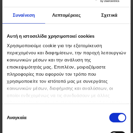
Συναίνεση
Λεπτομέρειες
Σχετικά
Αυτή η ιστοσελίδα χρησιμοποιεί cookies
Χρησιμοποιούμε cookie για την εξατομίκευση
περιεχομένου και διαφημίσεων, την παροχή λειτουργιών
κοινωνικών μέσων και την ανάλυση της
επισκεψιμότητάς μας. Επιπλέον, μοιραζόμαστε
πληροφορίες που αφορούν τον τρόπο που
χρησιμοποιείτε τον ιστότοπό μας με συνεργάτες
κοινωνικών μέσων, διαφήμισης και αναλύσεων, οι
οποίοι ενδεχομένως να τις συνδυάσουν με άλλες
πληροφορίες που τους έχετε παραχωρήσει ή τις οποίες
έχουν συλλέξει σε σχέση με την από μέρους σας χρήση
Επιλογή
των υπηρεσιών τους.
Αναγκαία
συγκατάθεσης