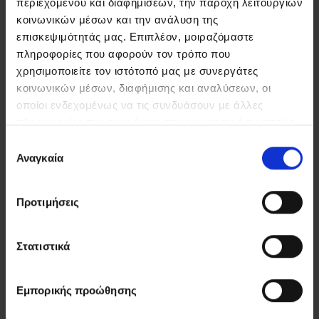
περιεχομένου και διαφημίσεων, την παροχή λειτουργιών
κοινωνικών μέσων και την ανάλυση της
επισκεψιμότητάς μας. Επιπλέον, μοιραζόμαστε
πληροφορίες που αφορούν τον τρόπο που
χρησιμοποιείτε τον ιστότοπό μας με συνεργάτες
κοινωνικών μέσων, διαφήμισης και αναλύσεων, οι
οποίοι ενδεχομένως να τις συνδυάσουν με άλλες
ΠΟΥ ΕΙΜΑΣΤΕ?
πληροφορίες που τους έχετε παραχωρήσει ή τις οποίες
ΧΑΡΤΗΣ
έχουν συλλέξει σε σχέση με την από μέρους σας χρήση
Επιλογή
των υπηρεσιών τους.
Αναγκαία
συγκατάθεσης
Προτιμήσεις
Στατιστικά
Εμπορικής προώθησης