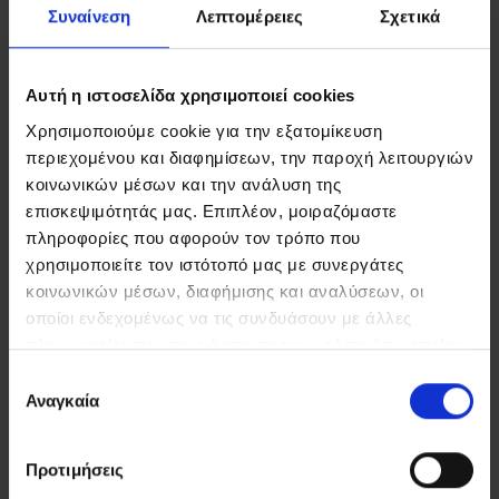
Συναίνεση
Λεπτομέρειες
Σχετικά
Αυτή η ιστοσελίδα χρησιμοποιεί cookies
FIND US
CONTACT
Χρησιμοποιούμε cookie για την εξατομίκευση
περιεχομένου και διαφημίσεων, την παροχή λειτουργιών
κοινωνικών μέσων και την ανάλυση της
επισκεψιμότητάς μας. Επιπλέον, μοιραζόμαστε
πληροφορίες που αφορούν τον τρόπο που
ΣΤΟΙΧΕΙΑ ΕΠΙΚΟΙΝΩΝΙΑΣ
χρησιμοποιείτε τον ιστότοπό μας με συνεργάτες
κοινωνικών μέσων, διαφήμισης και αναλύσεων, οι
Ρέθυμνο, 74 100, Τ.Θ. 21, Κρήτη
οποίοι ενδεχομένως να τις συνδυάσουν με άλλες
Τηλ:
+30 2831306500
Email:
royalres@aegeanstar.com
πληροφορίες που τους έχετε παραχωρήσει ή τις οποίες
ΜΗ.ΤΕ 1401K015A0120700
έχουν συλλέξει σε σχέση με την από μέρους σας χρήση
Επιλογή
των υπηρεσιών τους.
Αναγκαία
συγκατάθεσης
NEWSLETTER
Προτιμήσεις
Εγγραφείτε στο Newsletter μας για να λαμβάνετε