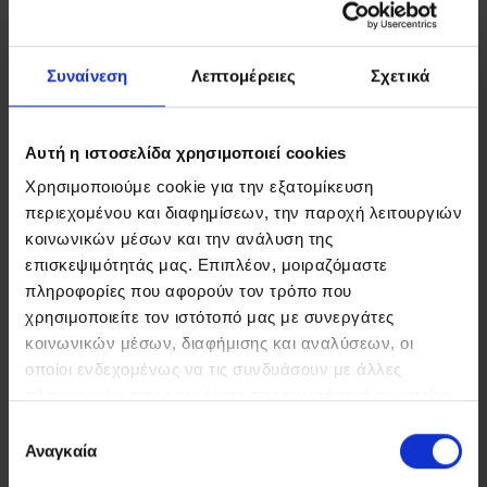
Συναίνεση
Λεπτομέρειες
Σχετικά
Αυτή η ιστοσελίδα χρησιμοποιεί cookies
Χρησιμοποιούμε cookie για την εξατομίκευση
FIND US
περιεχομένου και διαφημίσεων, την παροχή λειτουργιών
CONTACT
κοινωνικών μέσων και την ανάλυση της
επισκεψιμότητάς μας. Επιπλέον, μοιραζόμαστε
πληροφορίες που αφορούν τον τρόπο που
χρησιμοποιείτε τον ιστότοπό μας με συνεργάτες
κοινωνικών μέσων, διαφήμισης και αναλύσεων, οι
ΣΤΟΙΧΕΙΑ ΕΠΙΚΟΙΝΩΝΙΑΣ
οποίοι ενδεχομένως να τις συνδυάσουν με άλλες
πληροφορίες που τους έχετε παραχωρήσει ή τις οποίες
Ρέθυμνο, 74 100, Τ.Θ. 21, Κρήτη
έχουν συλλέξει σε σχέση με την από μέρους σας χρήση
Επιλογή
Τηλ:
+30 2831306500
των υπηρεσιών τους.
Αναγκαία
Email:
royalres@aegeanstar.com
συγκατάθεσης
ΜΗ.ΤΕ 1401K015A0120700