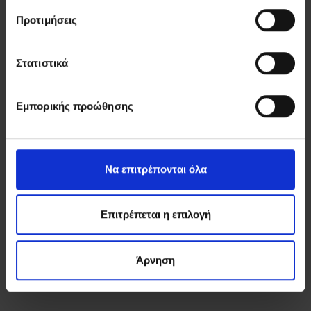
Προτιμήσεις
NEWSLETTER
Στατιστικά
Εγγραφείτε στο Newsletter μας για να λαμβάνετε
πρώτοι χρήσιμα νέα, ανακοινώσεις και πληροφορίες
σχετικά με τις υπηρεσίες μας.
Εμπορικής προώθησης
Όνομα
ΕΓΓΡΑΦΗ
Email
Να επιτρέπονται όλα
Έχω διαβάσει και συμφωνώ με την
Πολιτική
Απορρήτου
Επιτρέπεται η επιλογή
Άρνηση