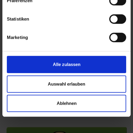
Präferenzen
NEWSLETTER
Statistiken
Subscribe to our Newsletter to be the first to get our
news, announcements and information about our
services.
Marketing
Name
ANMELDEN
E-Mail-Adresse
Alle zulassen
I have read & agree to the
Privacy policy
Auswahl erlauben
Ablehnen