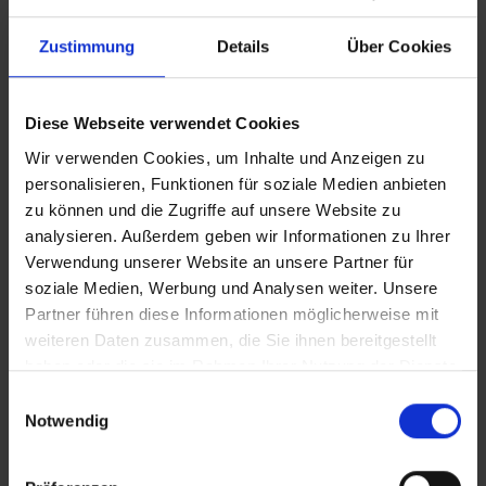
Zustimmung
Details
Über Cookies
Diese Webseite verwendet Cookies
Wir verwenden Cookies, um Inhalte und Anzeigen zu
personalisieren, Funktionen für soziale Medien anbieten
FINDEN SIE UNS
zu können und die Zugriffe auf unsere Website zu
KONTAKT
analysieren. Außerdem geben wir Informationen zu Ihrer
Verwendung unserer Website an unsere Partner für
soziale Medien, Werbung und Analysen weiter. Unsere
Partner führen diese Informationen möglicherweise mit
KONTAKTINFORMATION
weiteren Daten zusammen, die Sie ihnen bereitgestellt
haben oder die sie im Rahmen Ihrer Nutzung der Dienste
Rethymno, 74 100, 21 P.O.Box Kreta, Griechenland
gesammelt haben.
Einwilligungsauswahl
Tel:
+30 2831306500
Notwendig
Email:
royalres@aegeanstar.com
ΜΗ.ΤΕ 1401K015A0120700